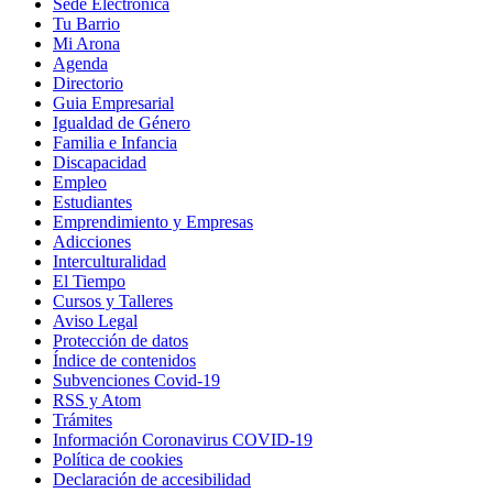
Sede Electrónica
Tu Barrio
Mi Arona
Agenda
Directorio
Guia Empresarial
Igualdad de Género
Familia e Infancia
Discapacidad
Empleo
Estudiantes
Emprendimiento y Empresas
Adicciones
Interculturalidad
El Tiempo
Cursos y Talleres
Aviso Legal
Protección de datos
Índice de contenidos
Subvenciones Covid-19
RSS y Atom
Trámites
Información Coronavirus COVID-19
Política de cookies
Declaración de accesibilidad