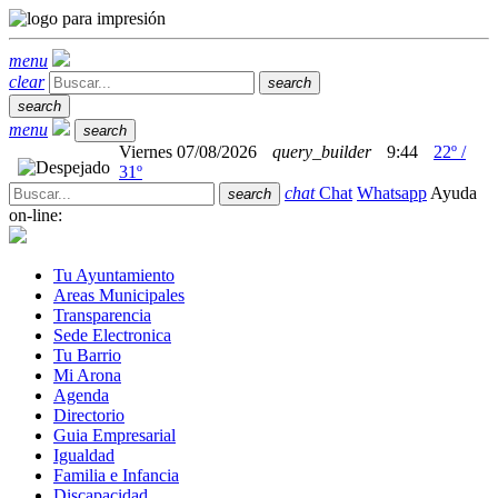
menu
clear
search
search
menu
search
Viernes 07/08/2026
query_builder
9:44
22º /
31º
chat
Chat
Whatsapp
Ayuda
search
on-line:
Tu Ayuntamiento
Areas Municipales
Transparencia
Sede Electronica
Tu Barrio
Mi Arona
Agenda
Directorio
Guia Empresarial
Igualdad
Familia e Infancia
Discapacidad