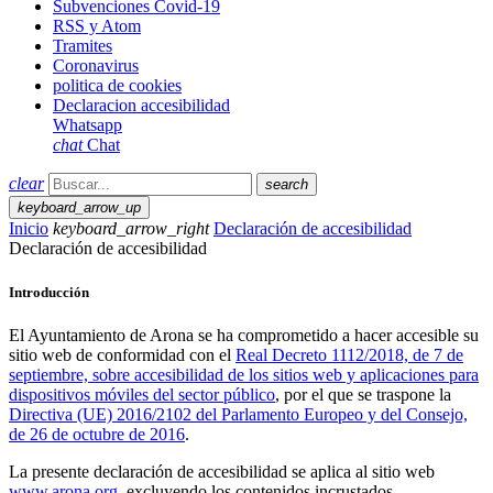
Subvenciones Covid-19
RSS y Atom
Tramites
Coronavirus
politica de cookies
Declaracion accesibilidad
Whatsapp
chat
Chat
clear
search
keyboard_arrow_up
Inicio
keyboard_arrow_right
Declaración de accesibilidad
Declaración de accesibilidad
Introducción
El Ayuntamiento de Arona se ha comprometido a hacer accesible su
sitio web de conformidad con el
Real Decreto 1112/2018, de 7 de
septiembre, sobre accesibilidad de los sitios web y aplicaciones para
dispositivos móviles del sector público
, por el que se traspone la
Directiva (UE) 2016/2102 del Parlamento Europeo y del Consejo,
de 26 de octubre de 2016
.
La presente declaración de accesibilidad se aplica al sitio web
www.arona.org
, excluyendo los contenidos incrustados