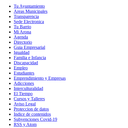
Tu Ayuntamiento
Areas Municipales
Transparencia
Sede Electronica
Tu Barrio
Mi Arona
Agenda
Directorio
Guia Empresarial
Igualdad
Familia e Infancia
Discapacidad
Empleo
Estudiantes
Emprendimiento y Empresas
Adicciones
Interculturalidad
El Tiempo
Cursos y Talleres
Aviso Legal
Proteccion de datos
Indice de contenidos
Subvenciones Covid-19
RSS y Atom