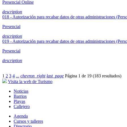
Presencial
Online
description
018 - Autorización para recabar datos de otras administraciones (Perso
Presencial
description
019 - Autorización para recabar datos de otras administraciones (Perso
Presencial
description
1
2
3
4
...
chevron_right
last_page
Página 1 de 19 (183 resultados)
Visita la web de Turismo
Noticias
Barrios
Playas
Callejero
Agenda
Cursos y talleres
Directorio