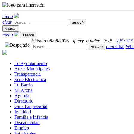
menu
clear
search
search
menu
search
Sábado 08/08/2026
query_builder
7:28
22º / 31º
chat
Chat
Wha
search
Tu Ayuntamiento
Areas Municipales
Transparencia
Sede Electronica
Tu Barrio
Mi Arona
Agenda
Directorio
Guia Empresarial
Igualdad
Familia e Infancia
Discapacidad
Empleo
Estudiantes