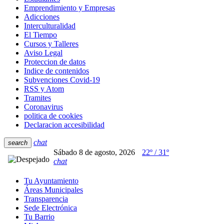
Emprendimiento y Empresas
Adicciones
Interculturalidad
El Tiempo
Cursos y Talleres
Aviso Legal
Proteccion de datos
Indice de contenidos
Subvenciones Covid-19
RSS y Atom
Tramites
Coronavirus
politica de cookies
Declaracion accesibilidad
chat
search
Sábado 8 de agosto, 2026
22º / 31º
chat
Tu Ayuntamiento
Áreas Municipales
Transparencia
Sede Electrónica
Tu Barrio