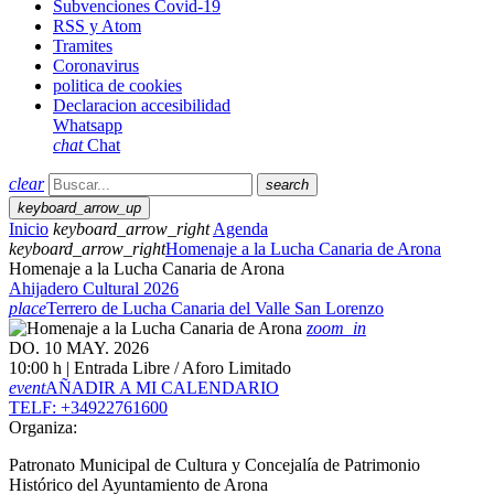
Subvenciones Covid-19
RSS y Atom
Tramites
Coronavirus
politica de cookies
Declaracion accesibilidad
Whatsapp
chat
Chat
clear
search
keyboard_arrow_up
Inicio
keyboard_arrow_right
Agenda
keyboard_arrow_right
Homenaje a la Lucha Canaria de Arona
Homenaje a la Lucha Canaria de Arona
Ahijadero Cultural 2026
place
Terrero de Lucha Canaria del Valle San Lorenzo
zoom_in
DO. 10 MAY. 2026
10:00 h | Entrada Libre / Aforo Limitado
event
AÑADIR A MI CALENDARIO
TELF: +34922761600
Organiza:
Patronato Municipal de Cultura y Concejalía de Patrimonio
Histórico del Ayuntamiento de Arona