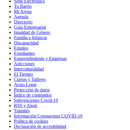
Sede Electrónica
Tu Barrio
Mi Arona
Agenda
Directorio
Guia Empresarial
Igualdad de Género
Familia e Infancia
Discapacidad
Empleo
Estudiantes
Emprendimiento y Empresas
Adicciones
Interculturalidad
El Tiempo
Cursos y Talleres
Aviso Legal
Protección de datos
Índice de contenidos
Subvenciones Covid-19
RSS y Atom
Trámites
Información Coronavirus COVID-19
Política de cookies
Declaración de accesibilidad