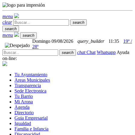
menu
clear
search
search
menu
search
Domingo 09/08/2026
query_builder
11:35
19º /
28º
chat
Chat
Whatsapp
Ayuda
search
on-line:
Tu Ayuntamiento
Areas Municipales
Transparencia
Sede Electronica
Tu Barrio
Mi Arona
Agenda
Directorio
Guia Empresarial
Igualdad
Familia e Infancia
Discapacidad