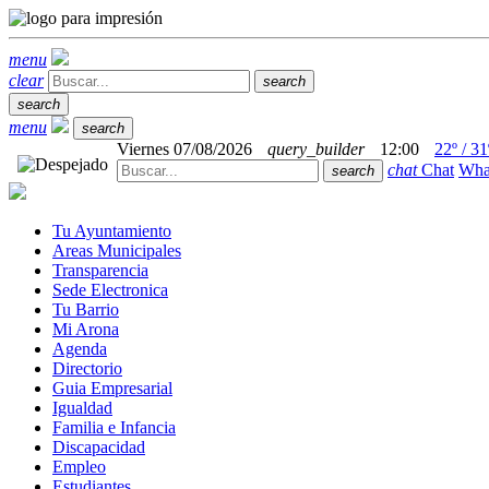
menu
clear
search
search
menu
search
Viernes 07/08/2026
query_builder
12:00
22º / 31
chat
Chat
Wha
search
Tu Ayuntamiento
Areas Municipales
Transparencia
Sede Electronica
Tu Barrio
Mi Arona
Agenda
Directorio
Guia Empresarial
Igualdad
Familia e Infancia
Discapacidad
Empleo
Estudiantes