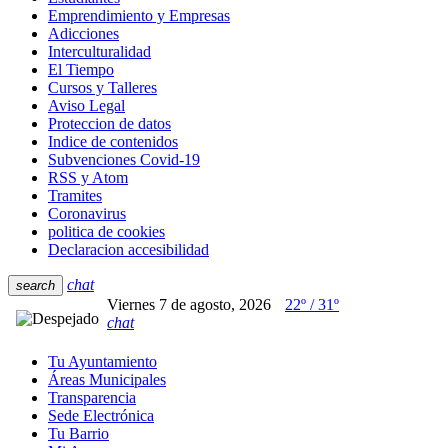
Emprendimiento y Empresas
Adicciones
Interculturalidad
El Tiempo
Cursos y Talleres
Aviso Legal
Proteccion de datos
Indice de contenidos
Subvenciones Covid-19
RSS y Atom
Tramites
Coronavirus
politica de cookies
Declaracion accesibilidad
chat
search
Viernes 7 de agosto, 2026
22º / 31º
chat
Tu Ayuntamiento
Áreas Municipales
Transparencia
Sede Electrónica
Tu Barrio