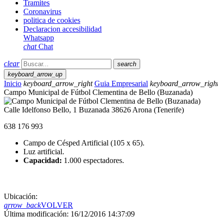
Tramites
Coronavirus
politica de cookies
Declaracion accesibilidad
Whatsapp
chat
Chat
clear
search
keyboard_arrow_up
Inicio
keyboard_arrow_right
Guia Empresarial
keyboard_arrow_righ
Campo Municipal de Fútbol Clementina de Bello (Buzanada)
Calle Idelfonso Bello, 1 Buzanada 38626 Arona (Tenerife)
638 176 993
Campo de Césped Artificial (105 x 65).
Luz artificial.
Capacidad:
1.000 espectadores.
Ubicación:
arrow_back
VOLVER
Última modificación: 16/12/2016 14:37:09