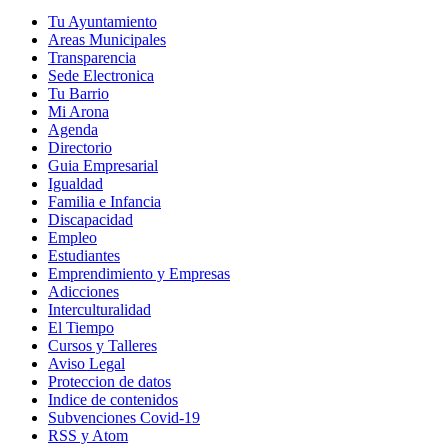
Tu Ayuntamiento
Areas Municipales
Transparencia
Sede Electronica
Tu Barrio
Mi Arona
Agenda
Directorio
Guia Empresarial
Igualdad
Familia e Infancia
Discapacidad
Empleo
Estudiantes
Emprendimiento y Empresas
Adicciones
Interculturalidad
El Tiempo
Cursos y Talleres
Aviso Legal
Proteccion de datos
Indice de contenidos
Subvenciones Covid-19
RSS y Atom