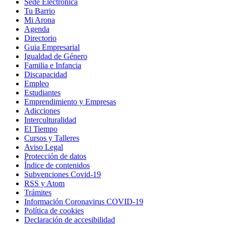
Sede Electrónica
Tu Barrio
Mi Arona
Agenda
Directorio
Guia Empresarial
Igualdad de Género
Familia e Infancia
Discapacidad
Empleo
Estudiantes
Emprendimiento y Empresas
Adicciones
Interculturalidad
El Tiempo
Cursos y Talleres
Aviso Legal
Protección de datos
Índice de contenidos
Subvenciones Covid-19
RSS y Atom
Trámites
Información Coronavirus COVID-19
Política de cookies
Declaración de accesibilidad