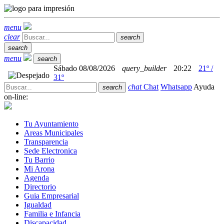
menu
clear
search
search
menu
search
Sábado 08/08/2026
query_builder
20:22
21º /
31º
chat
Chat
Whatsapp
Ayuda
search
on-line:
Tu Ayuntamiento
Areas Municipales
Transparencia
Sede Electronica
Tu Barrio
Mi Arona
Agenda
Directorio
Guia Empresarial
Igualdad
Familia e Infancia
Discapacidad