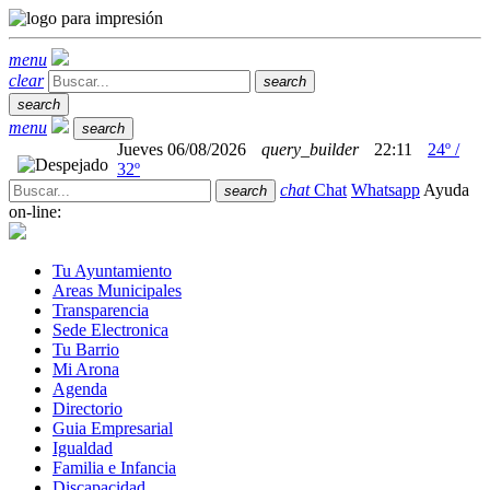
menu
clear
search
search
menu
search
Jueves 06/08/2026
query_builder
22:11
24º /
32º
chat
Chat
Whatsapp
Ayuda
search
on-line:
Tu Ayuntamiento
Areas Municipales
Transparencia
Sede Electronica
Tu Barrio
Mi Arona
Agenda
Directorio
Guia Empresarial
Igualdad
Familia e Infancia
Discapacidad