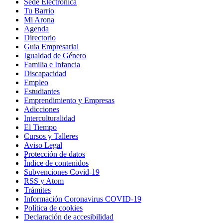
Sede Electrónica
Tu Barrio
Mi Arona
Agenda
Directorio
Guia Empresarial
Igualdad de Género
Familia e Infancia
Discapacidad
Empleo
Estudiantes
Emprendimiento y Empresas
Adicciones
Interculturalidad
El Tiempo
Cursos y Talleres
Aviso Legal
Protección de datos
Índice de contenidos
Subvenciones Covid-19
RSS y Atom
Trámites
Información Coronavirus COVID-19
Política de cookies
Declaración de accesibilidad